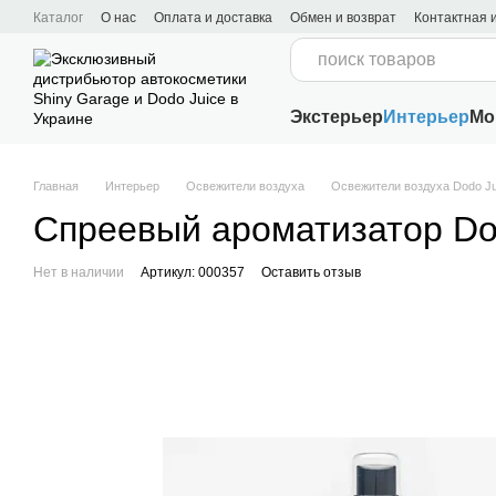
Перейти к основному контенту
Каталог
О нас
Оплата и доставка
Обмен и возврат
Контактная
Пользовательское соглашение
Экстерьер
Интерьер
Мо
Главная
Интерьер
Освежители воздуха
Освежители воздуха Dodo Ju
Спреевый ароматизатор Dod
Нет в наличии
Артикул: 000357
Оставить отзыв