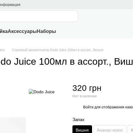
 информация
йка
Аксессуары
Наборы
ice
Спреевый ароматизатор Dodo Juice 100мл в ассорт., Вишня
o Juice 100мл в ассорт., Ви
320 грн
Нет в наличии
Войти
для отображения нако
%
Запах
Вишня
Ананас-кокос