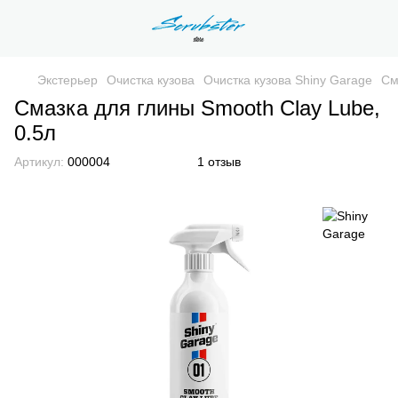
Экстерьер
Очистка кузова
Очистка кузова Shiny Garage
См
Смазка для глины Smooth Clay Lube,
0.5л
Артикул:
000004
1 отзыв