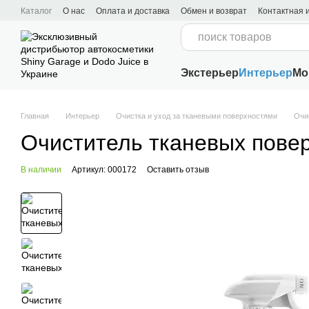
Перейти к основному контенту
Каталог
О нас
Оплата и доставка
Обмен и возврат
Контактная
Пользовательское соглашение
Экстерьер
Интерьер
Мо
Главная
Интерьер
Очистка и уход за тканевыми поверхностями
Очи
Очиститель тканевых повер
В наличии
Артикул: 000172
Оставить отзыв