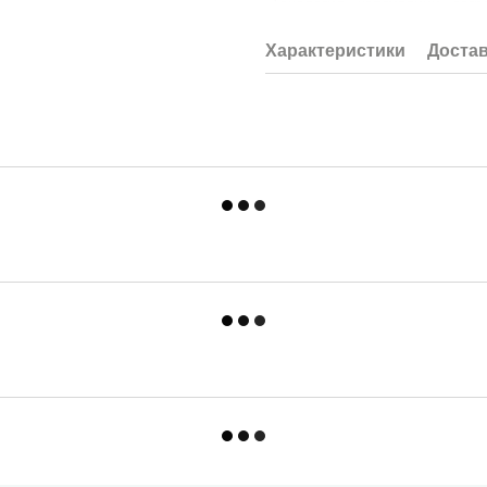
-Техология «капсуляции» загр
-Не требует смывания
Характеристики
Доста
Запах:
яблочный
Способ использования:
Не позволяйте составу высы
Перед использванием мо
горячую воду. Это повы
Распылите состав на оч
и дайте ему высохнуть.
Удалите загрязнения с
При необходимости пов