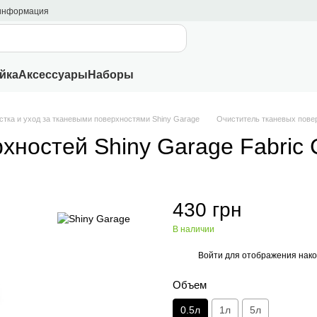
 информация
йка
Аксессуары
Наборы
стка и уход за тканевыми поверхностями Shiny Garage
Очиститель тканевых повер
хностей Shiny Garage Fabric 
430 грн
В наличии
Войти
для отображения нако
%
Объем
0.5л
1л
5л