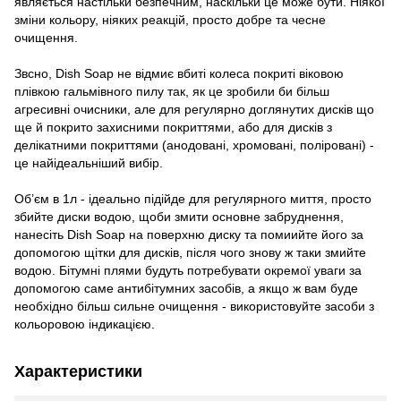
являється настільки безпечним, наскільки це може бути. Ніякої
зміни кольору, ніяких реакцій, просто добре та чесне
очищення.
Звсно, Dish Soap не відмиє вбиті колеса покриті віковою
плівкою гальмівного пилу так, як це зробили би більш
агресивні очисники, але для регулярно доглянутих дисків що
ще й покрито захисними покриттями, або для дисків з
делікатними покриттями (анодовані, хромовані, поліровані) -
це найідеальніший вибір.
Об’єм в 1л - ідеально підійде для регулярного миття, просто
збийте диски водою, щоби змити основне забруднення,
нанесіть Dish Soap на поверхню диску та помиийте його за
допомогою щітки для дисків, після чого знову ж таки змийте
водою. Бітумні плями будуть потребувати окремої уваги за
допомогою саме антибітумних засобів, а якщо ж вам буде
необхідно більш сильне очищення - використовуйте засоби з
кольоровою індикацією.
Характеристики