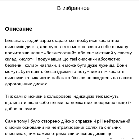
В избранное
Описание
Більшість людей зараз стараються позбутися кислотних
очисників дисків, але дуже легко можна ввести себе в оману
прочитавши напис «безкислотний» або «не містячий у своєму
складі кислот» і подумавши що такі очисники абсолютно
безпечні, коли ж навпаки, він може бути дуже лужним. Вони
можуть бути навіть більш їдкими та потужними ніж кислотні
очисники та викликати набагато більше пошкоджень на ваших
дорогоцінних дисках.
Ті ж самі очисники з кольоровою індикацією теж можуть
щалишати після себе плями на делікатних поверхнях якщо їх
добре не змити.
Саме тому і було створено дійсно справжній pH нейтральний
очисник оснований на нейтралізованиї солях та сильних
очисниках, тим самим отримавши очисник дисків що