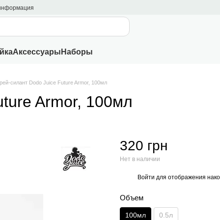
 информация
йка
Аксессуары
Наборы
рей-силант Dodo Juice Future Armor, 100мл
ture Armor, 100мл
320 грн
Нет в наличии
Войти
для отображения нако
%
Объем
100мл
0.5л