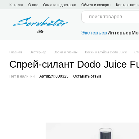
Перейти к основному контенту
Каталог
О нас
Оплата и доставка
Обмен и возврат
Контактная
Пользовательское соглашение
Экстерьер
Интерьер
Мо
Главная
Экстерьер
Воски и глэйзы
Воски и глэйзы Dodo Juice
Сп
Спрей-силант Dodo Juice Fu
Нет в наличии
Артикул: 000325
Оставить отзыв