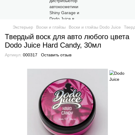
Экстерьер
Воски и глэйзы
Воски и глэйзы Dodo Juice
Тверд
Твердый воск для авто любого цвета
Dodo Juice Hard Candy, 30мл
Артикул:
000317
Оставить отзыв