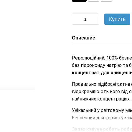
Купить
Описание
Революційний, 100% безпе
без гідроксиду натрію та 
концентрат для очищення 
Правильно підібрані активн
відокремлюють його від о
найнижчих концентраціях.
Унікальний у світовому м
безпечний для користувач
Запах кавуна робить роб