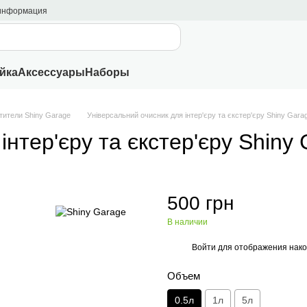
 информация
йка
Аксессуары
Наборы
ители Shiny Garage
Універсальний очисник для інтер'єру та єкстер'єру Shiny Gara
інтер'єру та єкстер'єру Shiny
500 грн
В наличии
Войти
для отображения нако
%
Объем
0.5л
1л
5л