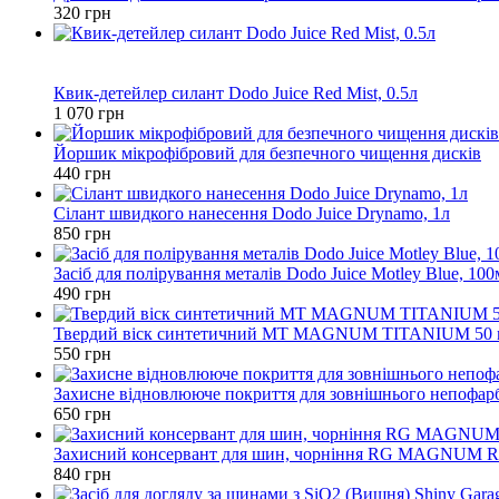
320 грн
Новинка
Хит
Квик-детейлер силант Dodo Juice Red Mist, 0.5л
1 070 грн
Йоршик мікрофібровий для безпечного чищення дисків
440 грн
Cілант швидкого нанесення Dodo Juice Drynamo, 1л
850 грн
Засіб для полірування металів Dodo Juice Motley Blue, 100
490 грн
Твердий віск синтетичний МТ MAGNUM TITANIUM 50 
550 грн
Захисне відновлююче покриття для зовнішнього непоф
650 грн
Захисний консервант для шин, чорніння RG MAGNUM
840 грн