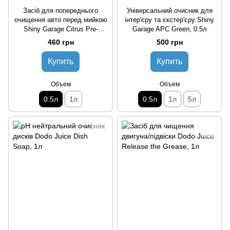
Засіб для попереднього
Універсальний очисник для
очищення авто перед мийкою
інтер'єру та єкстер'єру Shiny
Shiny Garage Citrus Pre-
Garage APC Green, 0.5л
Cleaner, 0.5л
460 грн
500 грн
Купить
Купить
Объем
Объем
0.5л
1л
0.5л
1л
5л