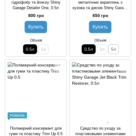
гідрофобу та блиску Shiny
металічних вкраплень з
Garage Detailer One, 0.5л
кузова та дисків Shiny Garage
D-Tox One
800 грн
650 грн
Купить
Купить
Объем
Объем
0.5л
1л
0.5л
1л
5л
Новинка
1
Полімерний консервант для
Средство по уходу за
гуми та пластику Trim Up 0.5
пластиковыми элементами