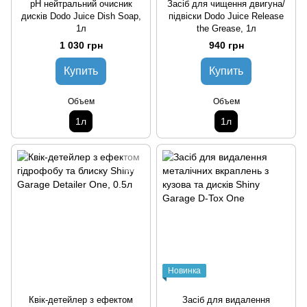
pH нейтральний очисник
Засіб для чищення двигуна/
дисків Dodo Juice Dish Soap,
підвіски Dodo Juice Release
1л
the Grease, 1л
1 030 грн
940 грн
Купить
Купить
Объем
Объем
1л
1л
Новинка
Квік-детейлер з ефектом
Засіб для видалення