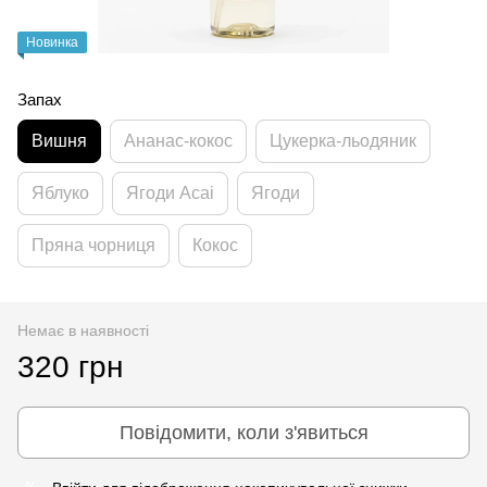
Новинка
Запах
Вишня
Ананас-кокос
Цукерка-льодяник
Яблуко
Ягоди Асаі
Ягоди
Пряна чорниця
Кокос
Немає в наявності
320 грн
Повідомити, коли з'явиться