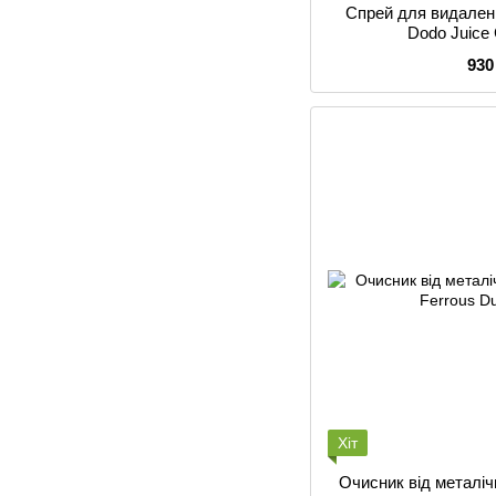
Спрей для видален
Dodo Juice 
930
Хіт
Очисник від металіч