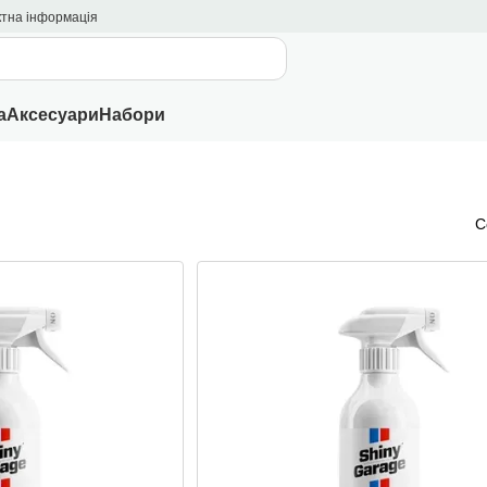
ктна інформація
а
Аксесуари
Набори
С