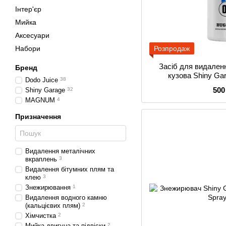
Інтер'єр
Мийка
Аксесуари
Набори
Розпродаж
Засіб для видален
Бренд
кузова Shiny Gar
Dodo Juice
38
500
Shiny Garage
32
MAGNUM
4
Призначення
Видалення металічних
вкраплень
3
Видалення бітумних плям та
клею
3
Знежирювання
1
Видалення водного камню
(кальцієвих плям)
2
Хімчистка
2
Мийка двигуна та підвіски
2