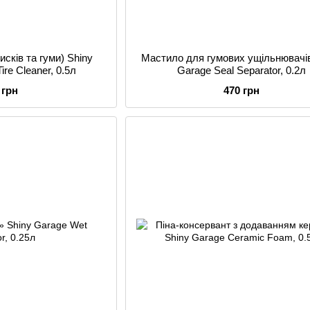
сків та гуми) Shiny
Мастило для гумових ущільнювачів
re Cleaner, 0.5л
Garage Seal Separator, 0.2л
 грн
470 грн