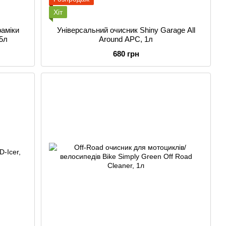
Хіт
раміки
Універсальний очисник Shiny Garage All
.5л
Around APC, 1л
680 грн