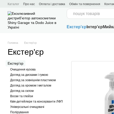
Перейти до основного контенту
Каталог
Про нас
Оплата і доставка
Обмін та повернення
Конта
Угода користувача
Екстер'єр
Інтер'єр
Мийк
Головна
Екстер'єр
Екстер'єр
Екстер'єр
Очищення кузова
Догляд за дисками і гумою
Догляд за зовнішнім пластиком
Догляд за хромом і металом
Догляд за склом
Воски та глейзи
Квік-детейлери та консерванти ЛФП
Універсальні очищувачі
Полірування