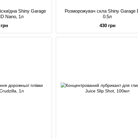
іски/дна Shiny Garage
Розморожувач скла Shiny Garage D
HD Nano, 1л
0.5л
 грн
430 грн