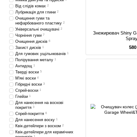
Від слідів комах
2
Лубрикація для глини
2
Очищення гуми та
нефарбованого пластику
2
Універсальні очищувачі
2
Знежирювач Shiny Ga
Чорніння гуми
7
Spray
Очищення дисків
6
580
Захист дисків
1
Для гумових ущільнювачів
1
Полірування металу
1
Антидощ
1
Тверді воски
5
М'які воски
4
Гібридні воски
3
Спрей-воски
1
Глейзи
1
Для нанесення на воскові
покриття
3
Спрей-покриття
6
Для нанесення воску
1
Квік-детейлери з воском
2
Квік-детейлери для керамічних
покриттів
1