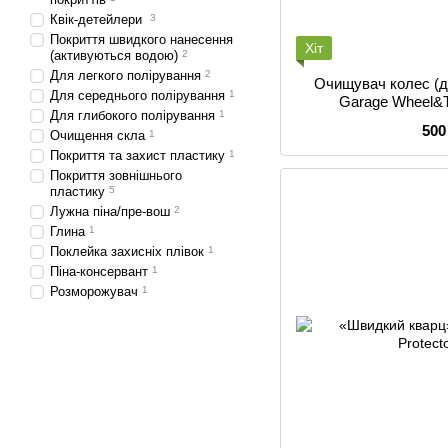
Квік-детейлери
3
Покриття швидкого нанесення
Хіт
(активуються водою)
2
Для легкого полірування
2
Очищувач колес (ди
Для середнього полірування
1
Garage Wheel&Ti
Для глибокого полірування
1
500
Очищення скла
1
Покриття та захист пластику
1
Покриття зовнішнього
пластику
5
Лужна піна/пре-вош
2
Глина
1
Поклейка захисніх плівок
1
Піна-консервант
1
Розморожувач
1