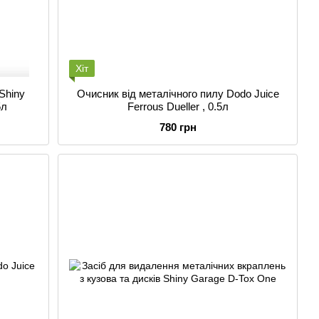
Хіт
Shiny
Очисник від металічного пилу Dodo Juice
5л
Ferrous Dueller , 0.5л
780 грн