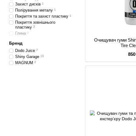
Захист дисків
1
Полірування металу
1
Покриття та захист пластику
1
Покриття зовнішнього
пластику
3
Глина
0
Очищувач гуми Shin
Бренд
Tire Cl
Dodo Juice
7
850
Shiny Garage
10
MAGNUM
2