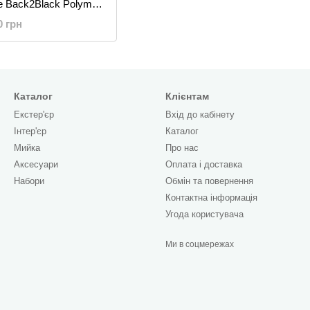
e Back2Black Polymer
ressing
0 грн
Каталог
Клієнтам
Екстер'єр
Вхід до кабінету
Інтер'єр
Каталог
Мийка
Про нас
Аксесуари
Оплата і доставка
Набори
Обмін та повернення
Контактна інформація
Угода користувача
Ми в соцмережах