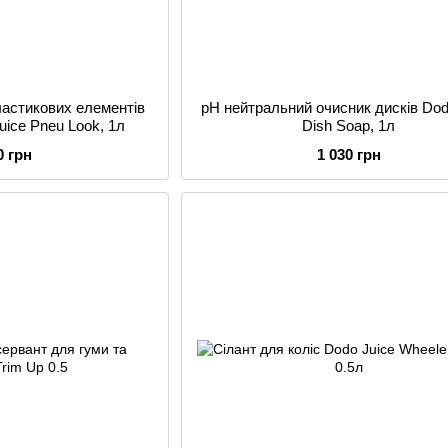
ластикових елементів
pH нейтральний очисник дисків Dod
uice Pneu Look, 1л
Dish Soap, 1л
0 грн
1 030 грн