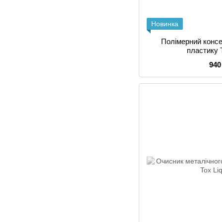
Новинка
Полімерний консе
пластику 
940