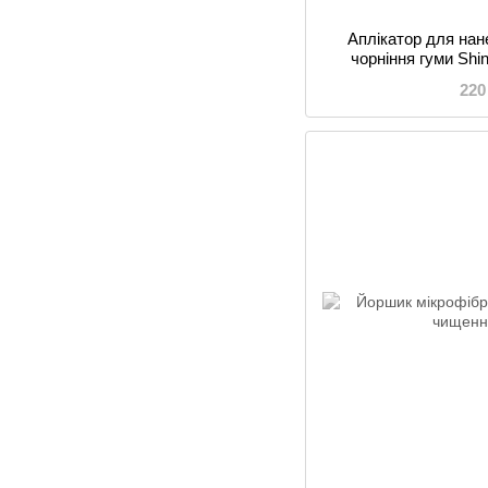
Аплікатор для нан
чорніння гуми Shi
220