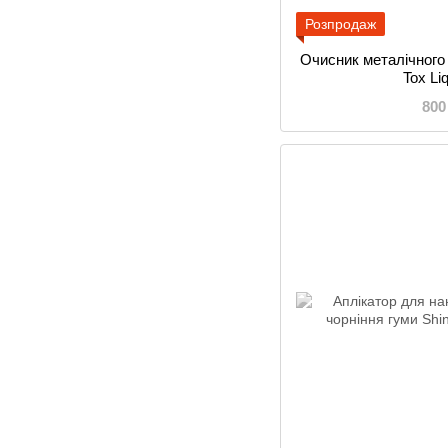
Розпродаж
Очисник металічного
Tox Li
800