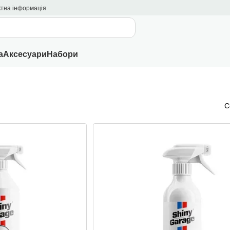
ктна інформація
а
Аксесуари
Набори
С