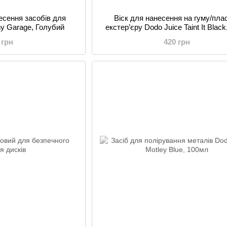
есення засобів для
Віск для нанесення на гуму/пла
ny Garage, Голубий
екстер’єру Dodo Juice Taint It Blac
 грн
420 грн