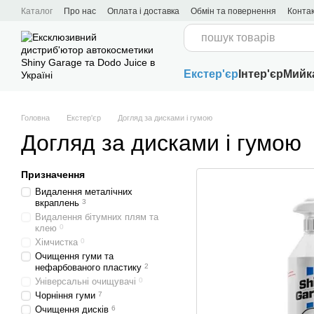
Перейти до основного контенту
Каталог
Про нас
Оплата і доставка
Обмін та повернення
Конта
Угода користувача
Екстер'єр
Інтер'єр
Мийк
Головна
Екстер'єр
Догляд за дисками і гумою
Догляд за дисками і гумою
Призначення
Видалення металічних
вкраплень
3
Видалення бітумних плям та
клею
0
Хімчистка
0
Очищення гуми та
нефарбованого пластику
2
Універсальні очищувачі
0
Чорніння гуми
7
Очищення дисків
6