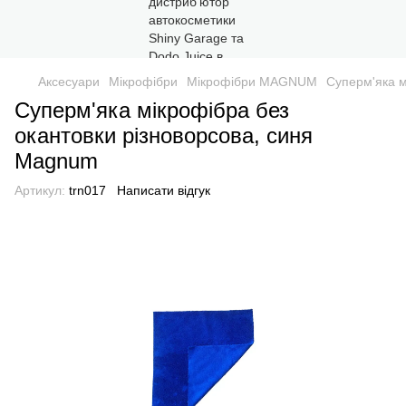
Аксесуари
Мікрофібри
Мікрофібри MAGNUM
Cуперм'яка м
Cуперм'яка мікрофібра без
окантовки різноворсова, синя
Magnum
Артикул:
trn017
Написати відгук