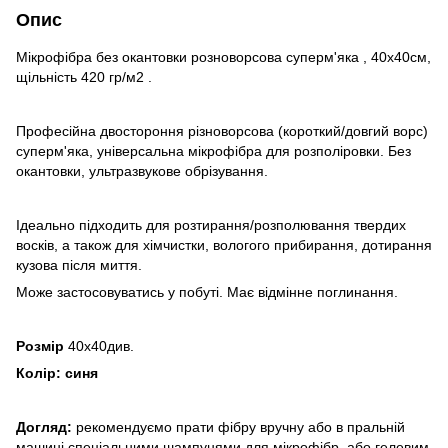
Опис
Мікрофібра без окантовки розноворсова суперм'яка , 40х40см,
щільність 420 гр/м2 .
Професійна двостороння різноворсова (короткий/довгий ворс)
суперм'яка, універсальна мікрофібра для розполіровки. Без
окантовки, ультразвукове обрізування.
Ідеально підходить для розтирання/розполювання твердих
восків, а також для хімчистки, вологого прибирання, дотирання
кузова після миття.
Може застосовуватись у побуті. Має відмінне поглинання.
Розмір
40х40див.
Колір: синя
Догляд:
рекомендуємо прати фібру вручну або в пральній
машині спеціальними шампунями для мікрофібр, або гелевим