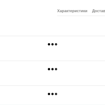
-250мл
Характеристики
Доста
Спосіб застосування:
1)Очистіть поверхню засобом 
2)За допомогою аплікатора з м
і розподіліть його по поверхні,
3)Залиште на деякий час вбра
4)Протріть елемент чистою се