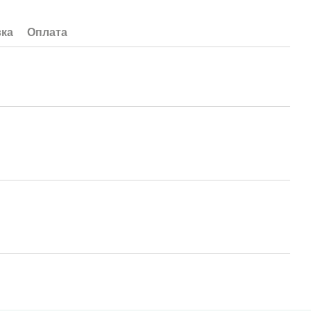
вка
Оплата
для чищення шкіри.
ікрофібри або м'якої тканини нанесіть невелику кількість крему
тися,
рветкою з мікрофібри.