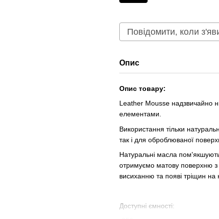
Повідомити, коли з'яв
Опис
Опис товару:
Leather Mousse надзвичайно н
елементами.
Використання тільки натуральн
так і для оброблюваної поверхн
Натуральні масла пом'якшують 
отримуємо матову поверхню з 
висиханню та появі тріщин на н
Доступні ємності: