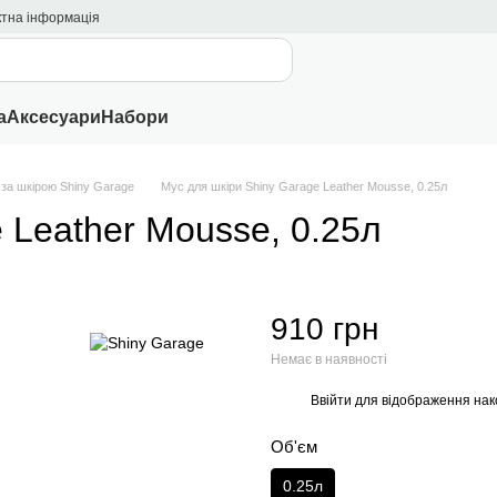
ктна інформація
а
Аксесуари
Набори
за шкірою Shiny Garage
Мус для шкіри Shiny Garage Leather Mousse, 0.25л
 Leather Mousse, 0.25л
910 грн
Немає в наявності
Ввійти
для відображення нак
%
Об'єм
0.25л