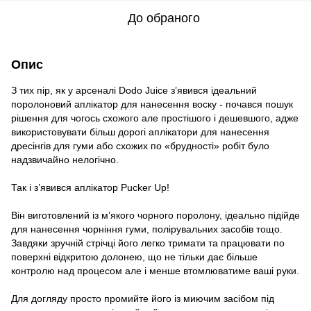
До обраного
Опис
З тих пір, як у арсеналі Dodo Juice з’явився ідеальний
поролоновий аплікатор для нанесення воску - почався пошук
рішення для чогось схожого але простішого і дешевшого, адже
використовувати більш дорогі аплікатори для нанесення
дресінгів для гуми або схожих по «брудності» робіт було
надзвичайно нелогічно.
Так і з’явився аплікатор Pucker Up!
Він виготовлений із м’якого чорного поролону, ідеально підійде
для нанесення чорніння гуми, полірувальних засобів тощо.
Завдяки зручній стрічці його легко тримати та працювати по
поверхні відкритою долонею, що не тільки дає більше
контролю над процесом але і менше втомлюватиме ваші руки.
Для догляду просто промийте його із миючим засібом під