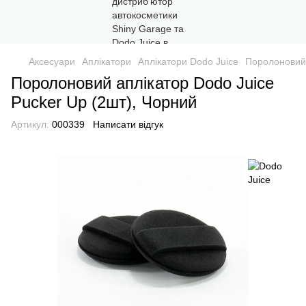
Аксесуари
Аплікатори
Аплікатори Dodo Juice
Поролоновий 
Поролоновий аплікатор Dodo Juice
Pucker Up (2шт), Чорний
Артикул:
000339
Написати відгук