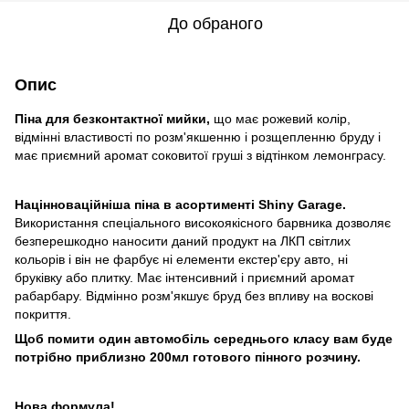
До обраного
Опис
Піна для безконтактної мийки,
що має рожевий колір,
відмінні властивості по розм'якшенню і розщепленню бруду і
має приємний аромат соковитої груші з відтінком лемонграсу.
Націнноваційніша піна в асортименті Shiny Garage.
Використання спеціального високоякісного барвника дозволяє
безперешкодно наносити даний продукт на ЛКП світлих
кольорів і він не фарбує ні елементи екстер'єру авто, ні
бруківку або плитку. Має інтенсивний і приємний аромат
рабарбару. Відмінно розм'якшує бруд без впливу на воскові
покриття.
Щоб помити один автомобіль середнього класу вам буде
потрібно приблизно 200мл готового пінного розчину.
Нова формула!